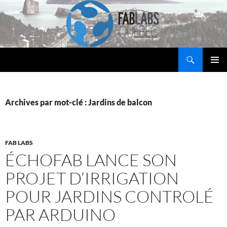
Aller
au
contenu
Recherche
Fab Labs Québec
MENU
PRINCI
Archives par mot-clé : Jardins de balcon
FAB LABS
ÉCHOFAB LANCE SON
PROJET D’IRRIGATION
POUR JARDINS CONTROLÉ
PAR ARDUINO