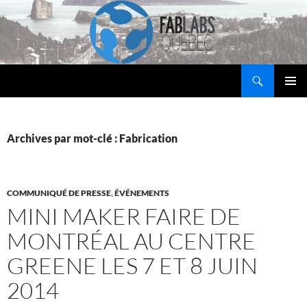
Aller
au
contenu
Recherche
Fab Labs Québec
MENU
PRINCI
Archives par mot-clé : Fabrication
COMMUNIQUÉ DE PRESSE
,
ÉVÉNEMENTS
MINI MAKER FAIRE DE
MONTRÉAL AU CENTRE
GREENE LES 7 ET 8 JUIN
2014