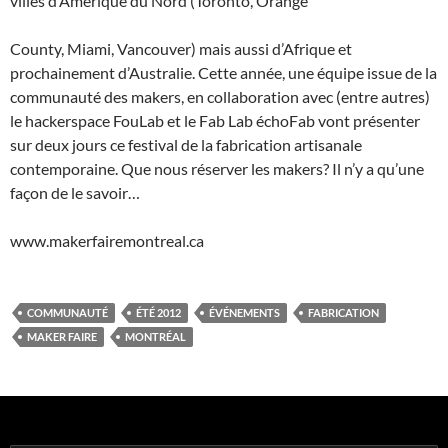
villes d’Amérique du Nord (Toronto, Orange
County, Miami, Vancouver) mais aussi d’Afrique et
prochainement d’Australie. Cette année, une équipe issue de la
communauté des makers, en collaboration avec (entre autres)
le hackerspace FouLab et le Fab Lab échoFab vont présenter
sur deux jours ce festival de la fabrication artisanale
contemporaine. Que nous réserver les makers? Il n’y a qu’une
façon de le savoir…
www.makerfairemontreal.ca
COMMUNAUTÉ
ÉTÉ 2012
ÉVÉNEMENTS
FABRICATION
MAKER FAIRE
MONTRÉAL