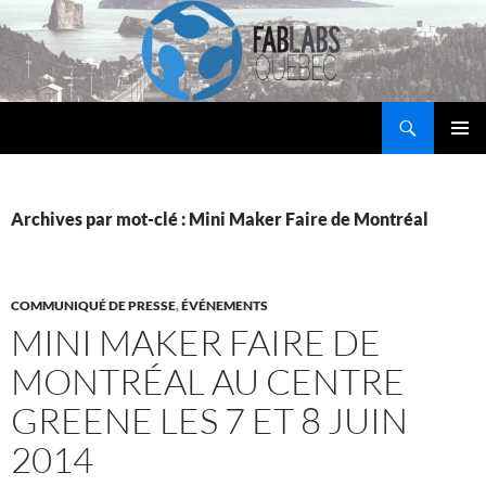
Aller
au
contenu
Recherche
Fab Labs Québec
MENU
PRINCI
Archives par mot-clé : Mini Maker Faire de Montréal
COMMUNIQUÉ DE PRESSE
,
ÉVÉNEMENTS
MINI MAKER FAIRE DE
MONTRÉAL AU CENTRE
GREENE LES 7 ET 8 JUIN
2014